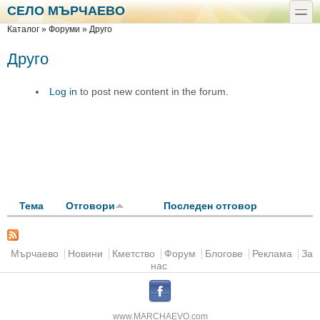
Премини към основното съдържание
Skip to search
СЕЛО МЪРЧАЕВО
toggle
Вие сте тук
Каталог
»
Форуми
»
Друго
Друго
Log in
to post new content in the forum.
Тема
Отговори
Последен отговор
Основно меню
Мърчаево
Новини
Кметство
Форум
Блогове
Реклама
За
нас
.
www.MARCHAEVO.com